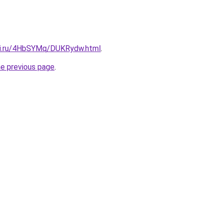
itki.ru/4HbSYMq/DUKRydw.html
.
he previous page
.