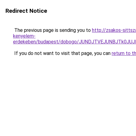
Redirect Notice
The previous page is sending you to
http://zsakos-sittsz
kenyelem-
erdekeben/budapest/dobogo/JUNDJTVEJUNBJTk0JU
If you do not want to visit that page, you can
return to t