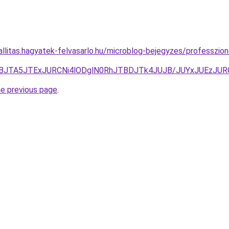
allitas.hagyatek-felvasarlo.hu/microblog-bejegyzes/professzion
JBJTA5JTExJURCNi4lODglN0RhJTBDJTk4JUJB/JUYxJUEzJU
he previous page
.