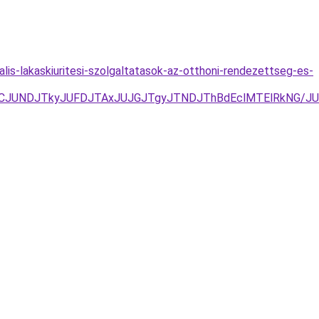
alis-lakaskiuritesi-szolgaltatasok-az-otthoni-rendezettseg-es-
RCJUNDJTkyJUFDJTAxJUJGJTgyJTNDJThBdEclMTElRkNG/JU