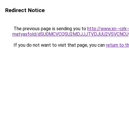
Redirect Notice
The previous page is sending you to
http://www.xn--cirk
matyasfold/dSU0MCVCQSU2MDJJJTVDJUU2VSVCNCU
If you do not want to visit that page, you can
return to t