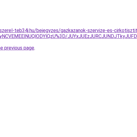
-szerel-teb34j.hu/bejegyzes/gazkazanok-szervize-es-cirkotiszt
yNCVEMEElNUQlODYlQzU%3D/JUYxJUEzJURCJUNDJTkyJUF
he previous page
.