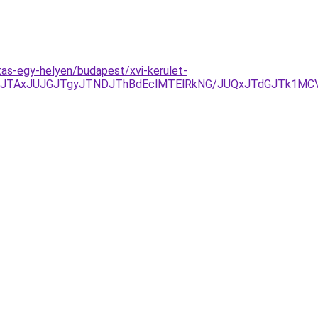
itas-egy-helyen/budapest/xvi-kerulet-
DJTAxJUJGJTgyJTNDJThBdEclMTElRkNG/JUQxJTdGJTk1M