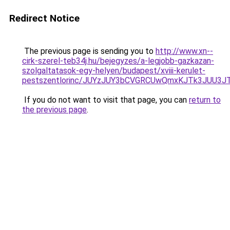
Redirect Notice
The previous page is sending you to
http://www.xn--
cirk-szerel-teb34j.hu/bejegyzes/a-legjobb-gazkazan-
szolgaltatasok-egy-helyen/budapest/xviii-kerulet-
pestszentlorinc/JUYzJUY3bCVGRCUwQmxKJTk3JUU
If you do not want to visit that page, you can
return to
the previous page
.