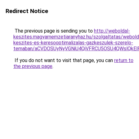
Redirect Notice
The previous page is sending you to
http://weboldal-
keszites.magyarnemzetiaranyhaz.hu/szolgaltatas/webold
keszites-es-keresooptimalizalas-gazkeszulek-szerelo-
temaban/aCVDOSUyNyVGNiU4QiVFRCU5OSU4QWslQkElRD
If you do not want to visit that page, you can
return to
the previous page
.