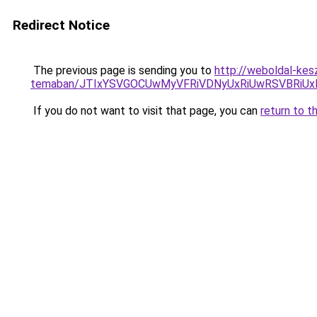
Redirect Notice
The previous page is sending you to
http://weboldal-kesz
temaban/JTIxYSVGOCUwMyVFRiVDNyUxRiUwRSVBRi
If you do not want to visit that page, you can
return to t