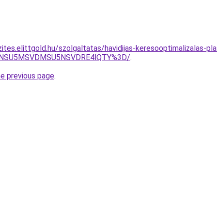
ites.elittgold.hu/szolgaltatas/havidijas-keresooptimalizalas-p
UxNSU5MSVDMSU5NSVDRE4lQTY%3D/
.
he previous page
.