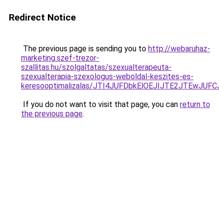
Redirect Notice
The previous page is sending you to
http://webaruhaz-
marketing.szef-trezor-
szallitas.hu/szolgaltatas/szexualterapeuta-
szexualterapia-szexologus-weboldal-keszites-es-
keresooptimalizalas/JTI4JUFDbkElOEJIJTE2JTEwJ
If you do not want to visit that page, you can
return to
the previous page
.