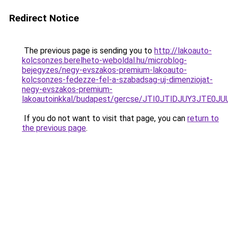
Redirect Notice
The previous page is sending you to
http://lakoauto-
kolcsonzes.berelheto-weboldal.hu/microblog-
bejegyzes/negy-evszakos-premium-lakoauto-
kolcsonzes-fedezze-fel-a-szabadsag-uj-dimenziojat-
negy-evszakos-premium-
lakoautoinkkal/budapest/gercse/JTI0JTlDJUY3J
If you do not want to visit that page, you can
return to
the previous page
.