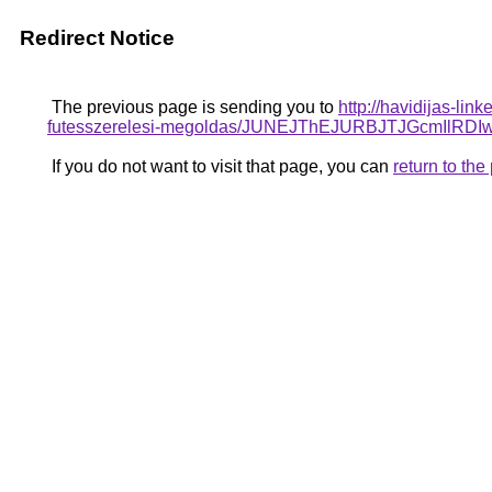
Redirect Notice
The previous page is sending you to
http://havidijas-li
futesszerelesi-megoldas/JUNEJThEJURBJTJGcmI
If you do not want to visit that page, you can
return to th