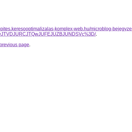
nkepites.keresooptimalizalas-komplex-web.hu/microblog-bejegy
lRDIwJTVDJURCJTQwJUFEJUZBJUNDSVc%3D/
.
e previous page
.